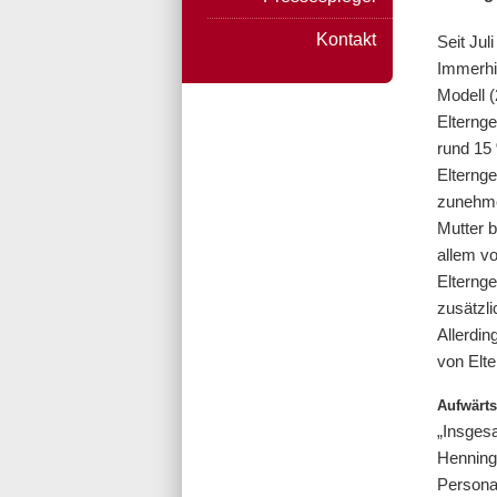
Kontakt
Seit Ju
Immerhin
Modell 
Elterng
rund 15
Elternge
zunehme
Mutter b
allem v
Elterng
zusätzli
Allerdin
von Elte
Aufwärt
„Insgesa
Henning
Personal