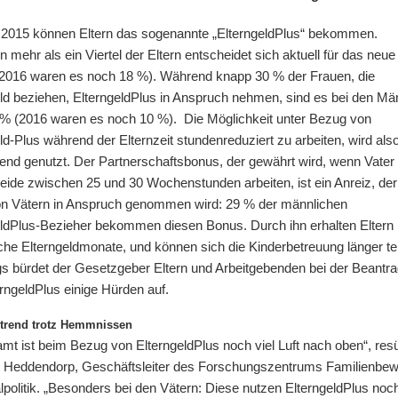
li 2015 können Eltern das sogenannte „ElterngeldPlus“ bekommen.
 mehr als ein Viertel der Eltern entscheidet sich aktuell für das neue
(2016 waren es noch 18 %). Während knapp 30 % der Frauen, die
eld beziehen, ElterngeldPlus in Anspruch nehmen, sind es bei den M
 % (2016 waren es noch 10 %). Die Möglichkeit unter Bezug von
ld-Plus während der Elternzeit stundenreduziert zu arbeiten, wird als
nd genutzt. Der Partnerschaftsbonus, der gewährt wird, wenn Vater
eide zwischen 25 und 30 Wochenstunden arbeiten, ist ein Anreiz, der
on Vätern in Anspruch genommen wird: 29 % der männlichen
eldPlus-Bezieher bekommen diesen Bonus. Durch ihn erhalten Eltern
che Elterngeldmonate, und können sich die Kinderbetreuung länger tei
gs bürdet der Gesetzgeber Eltern und Arbeitgebenden bei der Beantr
rngeldPlus einige Hürden auf.
strend trotz Hemmnissen
mt ist beim Bezug von ElterngeldPlus noch viel Luft nach oben“, res
 Heddendorp, Geschäftsleiter des Forschungszentrums Familienbe
politik. „Besonders bei den Vätern: Diese nutzen ElterngeldPlus noc