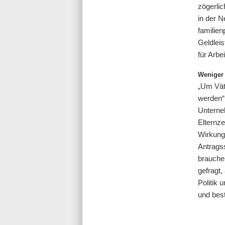
zögerlic
in der N
familien
Geldleis
für Arbe
Weniger 
„Um Väte
werden“,
Unterneh
Elternze
Wirkung 
Antrags
brauchen
gefragt,
Politik 
und bes