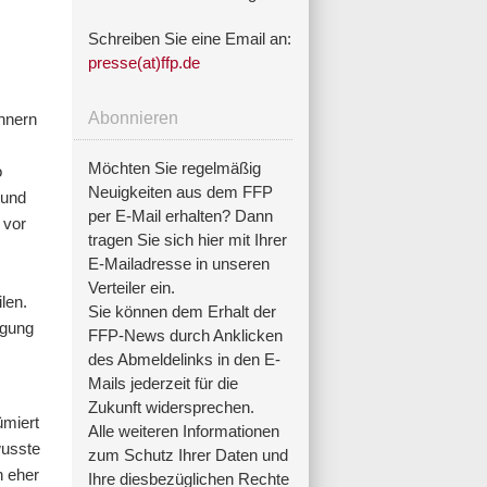
Schreiben Sie eine Email an:
presse(at)ffp.de
Abonnieren
ännern
Möchten Sie regelmäßig
o
Neuigkeiten aus dem FFP
 und
per E-Mail erhalten? Dann
 vor
tragen Sie sich hier mit Ihrer
E-Mailadresse in unseren
Verteiler ein.
len.
Sie können dem Erhalt der
agung
FFP-News durch Anklicken
des Abmeldelinks in den E-
Mails jederzeit für die
Zukunft widersprechen.
ümiert
Alle weiteren Informationen
wusste
zum Schutz Ihrer Daten und
h eher
Ihre diesbezüglichen Rechte