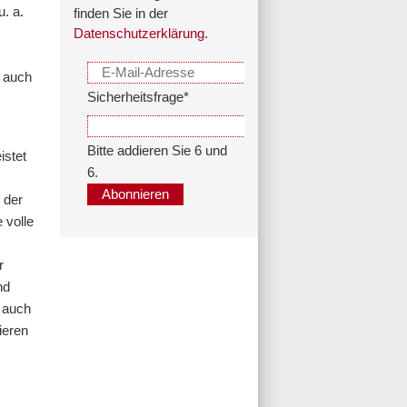
u. a.
finden Sie in der
Datenschutzerklärung
.
s auch
Sicherheitsfrage
*
Bitte addieren Sie 6 und
istet
6.
Abonnieren
 der
 volle
r
nd
n auch
ieren