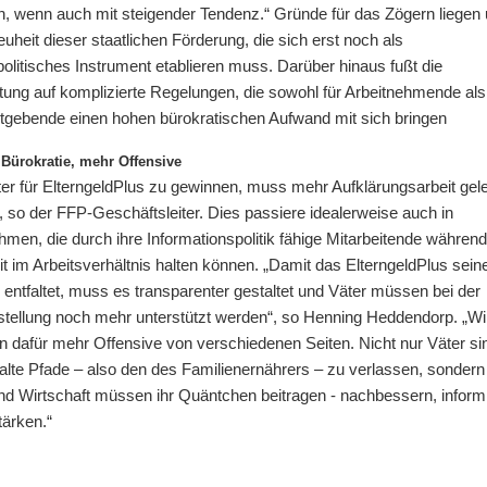
h, wenn auch mit steigender Tendenz.“ Gründe für das Zögern liegen 
euheit dieser staatlichen Förderung, die sich erst noch als
politisches Instrument etablieren muss. Darüber hinaus fußt die
tung auf komplizierte Regelungen, die sowohl für Arbeitnehmende al
itgebende einen hohen bürokratischen Aufwand mit sich bringen
Bürokratie, mehr Offensive
r für ElterngeldPlus zu gewinnen, muss mehr Aufklärungsarbeit gele
 so der FFP-Geschäftsleiter. Dies passiere idealerweise auch in
men, die durch ihre Informationspolitik fähige Mitarbeitende während
it im Arbeitsverhältnis halten können. „Damit das ElterngeldPlus seine
entfaltet, muss es transparenter gestaltet und Väter müssen bei der
stellung noch mehr unterstützt werden“, so Henning Heddendorp. „Wi
 dafür mehr Offensive von verschiedenen Seiten. Nicht nur Väter si
 alte Pfade – also den des Familienernährers – zu verlassen, sonder
und Wirtschaft müssen ihr Quäntchen beitragen - nachbessern, inform
tärken.“