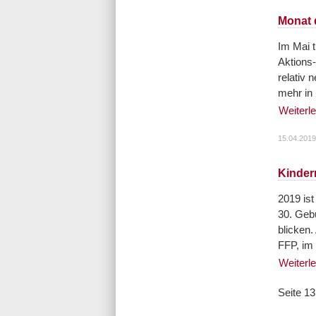
Monat d
Im Mai t
Aktions-
relativ 
mehr in 
Weiterl
15.04.2019
Kinderr
2019 ist
30. Geb
blicken.
FFP, im
Weiterl
Seite 13