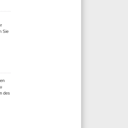
er
n Sie
ren
zu
in des