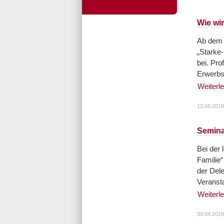
Wie wi
Ab dem 1
„Starke
bei. Pro
Erwerbst
Weiterl
13.06.2019
Semina
Bei der 
Familie
der Del
Veransta
Weiterl
30.04.2019