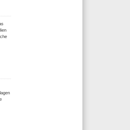
as
lien
iche
dlagen
e