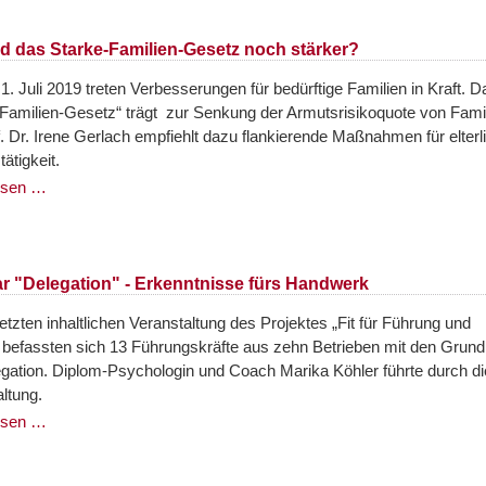
rd das Starke-Familien-Gesetz noch stärker?
. Juli 2019 treten Verbesserungen für bedürftige Familien in Kraft. D
-Familien-Gesetz“ trägt zur Senkung der Armutsrisikoquote von Fami
f. Dr. Irene Gerlach empfiehlt dazu flankierende Maßnahmen für elterl
ätigkeit.
esen …
r "Delegation" - Erkenntnisse fürs Handwerk
letzten inhaltlichen Veranstaltung des Projektes „Fit für Führung und
“ befassten sich 13 Führungskräfte aus zehn Betrieben mit den Grun
egation. Diplom-Psychologin und Coach Marika Köhler führte durch di
ltung.
esen …