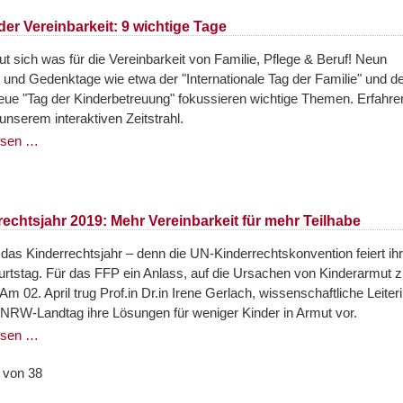
er Vereinbarkeit: 9 wichtige Tage
ut sich was für die Vereinbarkeit von Familie, Pflege & Beruf! Neun
 und Gedenktage wie etwa der "Internationale Tag der Familie" und d
neue "Tag der Kinderbetreuung" fokussieren wichtige Themen. Erfahre
unserem interaktiven Zeitstrahl.
esen …
echtsjahr 2019: Mehr Vereinbarkeit für mehr Teilhabe
 das Kinderrechtsjahr – denn die UN-Kinderrechtskonvention feiert ih
urtstag. Für das FFP ein Anlass, auf die Ursachen von Kinderarmut 
 Am 02. April trug Prof.in Dr.in Irene Gerlach, wissenschaftliche Leiter
 NRW-Landtag ihre Lösungen für weniger Kinder in Armut vor.
esen …
 von 38